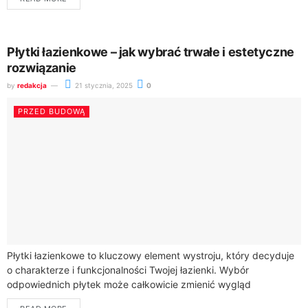
projektowania wystroju przedpokoju warto...
Płytki łazienkowe – jak wybrać trwałe i estetyczne
rozwiązanie
by
redakcja
21 stycznia, 2025
0
PRZED BUDOWĄ
Płytki łazienkowe to kluczowy element wystroju, który decyduje
o charakterze i funkcjonalności Twojej łazienki. Wybór
odpowiednich płytek może całkowicie zmienić wygląd
pomieszczenia, tworząc przestrzeń zarówno praktyczną, jak i