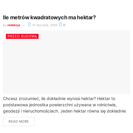
Ile metrów kwadratowych ma hektar?
by
redakcja
21 stycznia, 2025
0
PRZED BUDOWĄ
Chcesz zrozumieć, ile dokładnie wynosi hektar? Hektar to
podstawowa jednostka powierzchni używana w rolnictwie,
geodezji i nieruchomościach. Jeden hektar równa się dokładnie
10 000 metrów kwadratowych (m²).Wyobraź sobie kwadrat o...
READ MORE