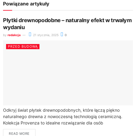
Powiązane artykuły
Płytki drewnopodobne – naturalny efekt w trwałym
wydaniu
by
redakcja
21 stycznia, 2025
0
PRZED BUDOWĄ
Odkryj świat płytek drewnopodobnych, które łączą piękno
naturalnego drewna z nowoczesną technologią ceramiczną.
Kolekcja Provenza to idealne rozwiązanie dla osób
poszukujących designu, który zachwyca zarówno estetyką, jak i
READ MORE
funkcjonalnością.Płytki drewnopodobne...