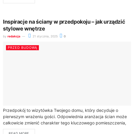
kontenerowych sięga lat 60. XX wieku. Przez...
Inspiracje na ściany w przedpokoju – jak urządzić
stylowe wnętrze
by
redakcja
21 stycznia, 2025
0
PRZED BUDOWĄ
Przedpokój to wizytówka Twojego domu, który decyduje o
pierwszym wrażeniu gości. Odpowiednia aranżacja ścian może
całkowicie zmienić charakter tego kluczowego pomieszczenia,
tworząc przestrzeń funkcjonalną i estetyczną.Podczas
READ MORE