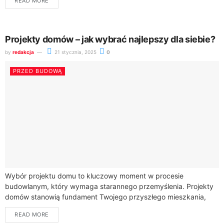
READ MORE
stylową.W świecie...
Projekty domów – jak wybrać najlepszy dla siebie?
by
redakcja
21 stycznia, 2025
0
PRZED BUDOWĄ
Wybór projektu domu to kluczowy moment w procesie
budowlanym, który wymaga starannego przemyślenia. Projekty
domów stanowią fundament Twojego przyszłego mieszkania,
dlatego warto poświęcić czas na dokładną analizę dostępnych
READ MORE
rozwiązań architektonicznych.Przy...