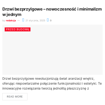
Drzwi bezprzylgowe – nowoczesność i minimalizm
w jednym
by
redakcja
21 stycznia, 2025
0
PRZED BUDOWĄ
Drzwi bezprzylgowe rewolucjonizują świat aranżacji wnętrz,
oferując niepowtarzalne połączenie funkcjonalności i estetyki. Te
innowacyjne rozwiązania tworzą jednolitą płaszczyznę z
ościeżnicą, eliminując tradycyjne elementy
READ MORE
montażowe.Charakteryzują się minimalistycznym designem,
który idealnie wpisuje...