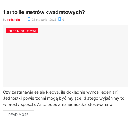
1 ar to ile metrów kwadratowych?
by
redakcja
21 stycznia, 2025
0
PRZED BUDOWĄ
Czy zastanawiałeś się kiedyś, ile dokładnie wynosi jeden ar?
Jednostki powierzchni mogą być mylące, dlatego wyjaśnimy to
w prosty sposób. Ar to popularna jednostka stosowana w
rolnictwie i nieruchomościach, która...
READ MORE